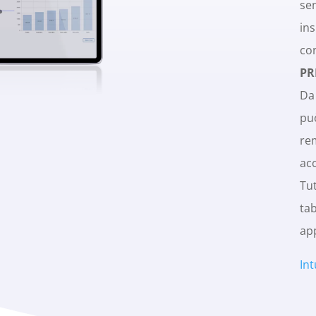
se
ins
c
PR
Da
pu
re
ac
Tu
ta
ap
Int