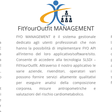
FitYourOutfit MANAGEMENT
FYO MANAGEMENT è il sistema gestionale
a
dedicato agli utenti professionali che non
E
hanno la possibilità di implementare FYO API
a
all’interno del loro applicativo/software/sito.
a
Consente di accedere alla tecnologia SLSDI –
l
FitYourOutfit. Attraverso il nostro applicativo le
,
varie aziende, rivenditori, operatori vari
o
possono fornire servizi altamente qualitativi
per eseguire analisi della composizione
t
corporea, misure antropometriche e
i
valutazioni del rischio cardiometabolico.
e
r
a