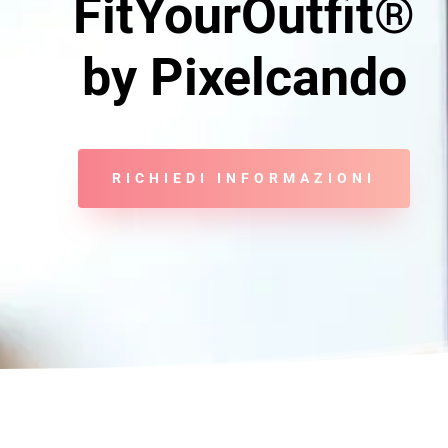
FitYourOutfit®
by Pixelcando
RICHIEDI INFORMAZIONI