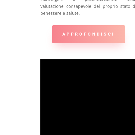
valutazione consapevole del proprio stato d
benessere e salute.
APPROFONDISCI