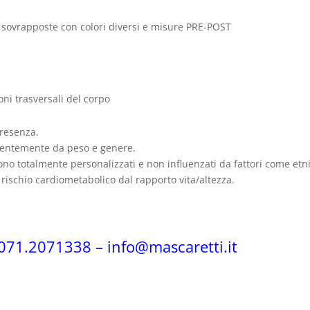
s sovrapposte con colori diversi e misure PRE-POST
ni trasversali del corpo
presenza.
ndentemente da peso e genere.
 sono totalmente personalizzati e non influenzati da fattori come etnia,
i rischio cardiometabolico dal rapporto vita/altezza.
 071.2071338 – info@mascaretti.it