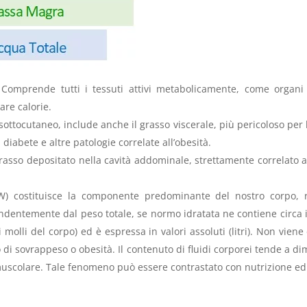
omprende tutti i tessuti attivi metabolicamente, come organi 
are calorie.
sottocutaneo, include anche il grasso viscerale, più pericoloso per l
, diabete e altre patologie correlate all’obesità.
rasso depositato nella cavità addominale, strettamente correlato a
W) costituisce la componente predominante del nostro corpo, 
entemente dal peso totale, se normo idratata ne contiene circa il 
uti molli del corpo) ed è espressa in valori assoluti (litri). Non v
i sovrappeso o obesità. Il contenuto di fluidi corporei tende a d
uscolare. Tale fenomeno può essere contrastato con nutrizione ed a