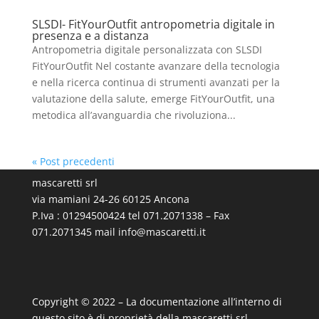
SLSDI- FitYourOutfit antropometria digitale in
presenza e a distanza
Antropometria digitale personalizzata con SLSDI
FitYourOutfit Nel costante avanzare della tecnologia
e nella ricerca continua di strumenti avanzati per la
valutazione della salute, emerge FitYourOutfit, una
metodica all’avanguardia che rivoluziona...
« Post precedenti
mascaretti srl
via mamiani 24-26 60125 Ancona
P.Iva : 01294500424 tel 071.2071338 – Fax
071.2071345 mail
info@mascaretti.it
Copyright © 2022 – La documentazione all’interno di
questo sito è di proprietà della mascaretti srl